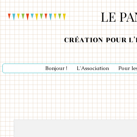
LE P
Ateliers école enfants
Ateliers maternelle
CRÉATION POUR L
Atelier primaire
Bonjour !
L'Association
Pour le