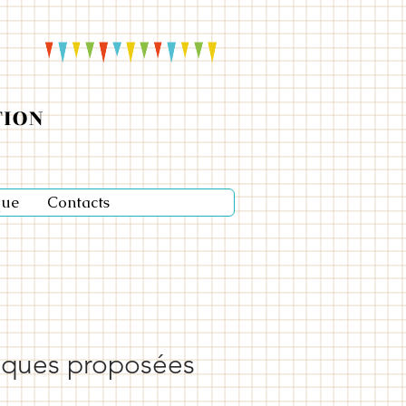
TION
que
Contacts
niques proposées