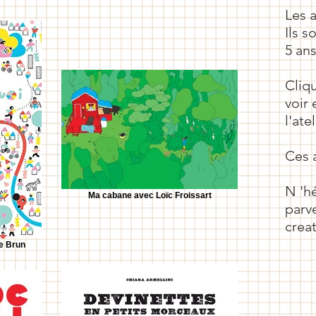
Les a
Ils 
5 ans
Cliq
voir
l'ate
Ces a
N
'h
Ma cabane avec Loïc Froissart
parv
crea
re Brun