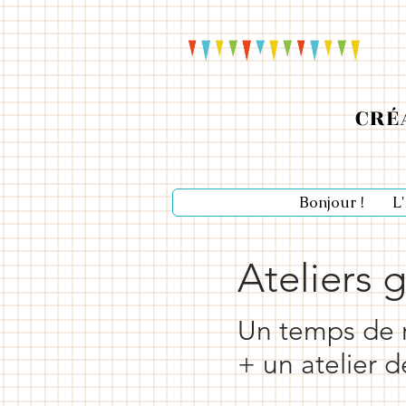
Ateliers école enfants
Ateliers maternelle
CRÉ
Atelier primaire
Bonjour !
L
Ateliers 
Un temps de r
+ un atelier 