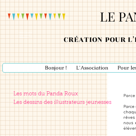
LE P
Ateliers école enfants
Ateliers maternelle
CRÉATION POUR L
Atelier primaire
Bonjour !
L'Association
Pour le
Les mots du Panda Roux
Les dessins des illustrateurs jeunesses