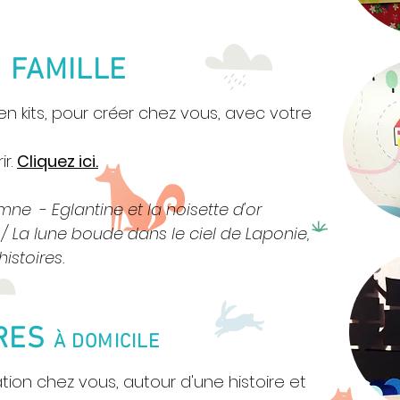
N FAMILLE
n kits,
pour créer chez vous, avec votre
ir.
Cliquez ici.
omne
-
Eglantine et la noisette d'or
 /
La lune boude dans le ciel de Laponie,
istoires.
IRES
À DOMICILE
tion chez vous, autour d'une histoire et