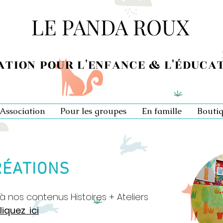
LE PANDA ROUX
ATION POUR L'ENFANCE & L'ÉDUCA
'Association
Pour les groupes
En famille
Bouti
RÉATIONS
 à nos contenus
Histoires + Ateliers
liquez ici