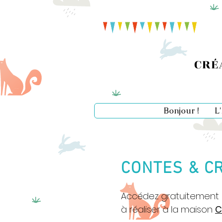
Ateliers école enfants
Ateliers maternelle
CRÉ
Atelier primaire
Bonjour !
L
CONTES & C
Accédez gratuitement
à réaliser
à la maison
C