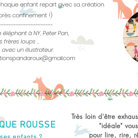
haque enfant repart avec sa création.
'après confinement !)
----------------------
 éléphant à NY, Peter Pan,
 frères loups ...
 avec un illustrateur.
tionspandaroux@gmail.com
Très loin d'être exhaus
ÈQUE ROUSSE
"idéale" vou
pour
lire, rire,
 ses enfants ?