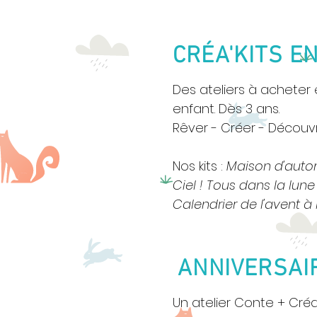
CRÉA'KITS E
Des ateliers à acheter e
enfant.
Dès 3 ans.
Rêver - Créer - Découvr
Nos kits :
Maison d'aut
X
Ciel ! Tous dans la lune
Calendrier de l'avent à h
ANNIVERSA
Un atelier Conte + Créa