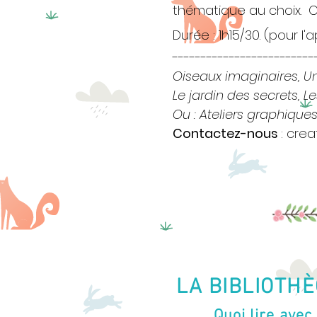
thématique au choix.
C
Durée : 1h15/30. (pour l
-------------------------
Oiseaux imaginaires, Un
Le jardin des secrets, Les
Ou : Ateliers graphiques
Contactez-nous
:
crea
LA BIBLIOTH
Quoi lire avec